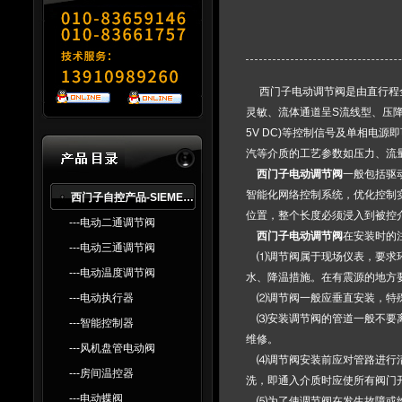
西门子电动调节阀
是由直行程
灵敏、流体通道呈S流线型、压降损失
5V DC)等控制信号及单相电
汽等介质的工艺参数如压力、流
西门子电动调节阀
一般包括驱动
智能化网络控制系统，优化控制
西门子自控产品-SlEMENS
位置，整个长度必须浸入到被控
---电动二通调节阀
西门子电动调节阀
在安装时的
---电动三通调节阀
⑴调节阀属于现场仪表，要求环境
---电动温度调节阀
水、降温措施。在有震源的地方
---电动执行器
⑵调节阀一般应垂直安装，特殊
⑶安装调节阀的管道一般不要离
---智能控制器
维修。
---风机盘管电动阀
⑷调节阀安装前应对管路进行清
---房间温控器
洗，即通入介质时应使所有阀门
---电动蝶阀
⑸为了使调节阀在发生故障或维