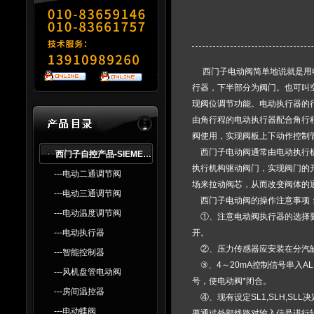
西门子电动阀
简单地说就是用
行器，下半部分为阀门。也可叫
现阀位调节功能。电动执行器的行程
由角行程的电动执行器配合角行
阀使用，实现阀板上下动作控制
西门子电动阀
通常由电动执行
西门子自控产品-SlEMENS
执行机构驱动阀门，实现阀门的
---电动二通调节阀
场来拉动阀芯，从而改变阀体的
---电动三通调节阀
西门子电动阀
的操作注意事项
---电动温度调节阀
①、注意电动阀执行器的选择要
---电动执行器
开。
②、压力传感器应安装在分汽缸
---智能控制器
③、4～20mA控制信号串入A
---风机盘管电动阀
号，使电动阀*闭合。
---房间温控器
④、现有设定SL1,SLH,SL
---电动蝶阀
要通过外部线路对输入信号进行转