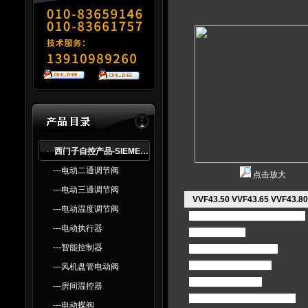
西门子自控产品-SlEMENS
---电动二通调节阀
点击放大
---电动三通调节阀
VVF43.50 VVF43.65 VVF43
---电动温度调节阀
西门子原装阀VVF43
技术参数：
---电动执行器
－行程：40mm
---智能控制器
－介质温度：-20..220度
－阀门流量特性：等比
---风机盘管电动阀
－额定压力：PN 16
---房间温控器
－公称直径：DN65到DN150
---电动蝶阀