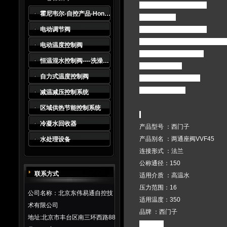
－适用执行器：SKC系列
霍尼韦尔-自控产品-Honeywell
－法兰连接，
电动调节阀
－执行器与SKC系列组合
－适用于锅炉，区域供热和制冷
电动温度控制阀
允许工作压力：1600Pa
恒温混水控制阀----洗澡水及生活热水系统*
阀体：球墨铸铁
自力式温度控制阀
阀门内件材料：铬镍钢
额定压力：PN16
减温减压控制系统
区域供热节能控制系统
冷凝水回收器
产品型号 ：西门子
产品别名 ：两通座阀VVF45
水处理设备
连接形式 ：法兰
公称通径：150
联系方式
适用介质 ：高温水
压力范围：16
公司名称：北京东伟易通自控技
适用温度：350
术有限公司
品牌 ：西门子
地址:北京市丰台区南三环西路88
型号有：