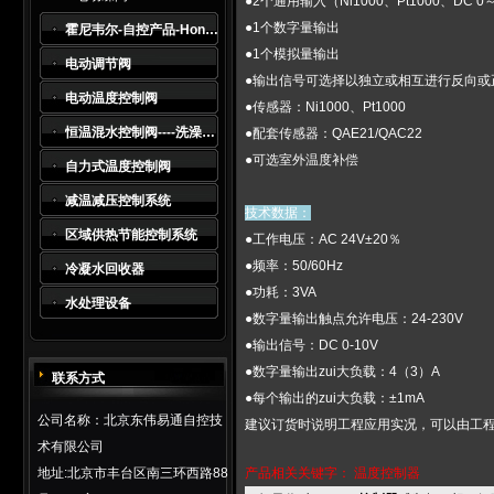
●2个通用输入（Ni1000、Pt1000、DC 0
●1个数字量输出
霍尼韦尔-自控产品-Honeywell
●1个模拟量输出
电动调节阀
●输出信号可选择以独立或相互进行反向或
电动温度控制阀
●传感器：Ni1000、Pt1000
恒温混水控制阀----洗澡水及生活热水系统*
●配套传感器：QAE21/QAC22
●可选室外温度补偿
自力式温度控制阀
减温减压控制系统
技术数据：
区域供热节能控制系统
●工作电压：AC 24V±20％
●频率：50/60Hz
冷凝水回收器
●功耗：3VA
水处理设备
●数字量输出触点允许电压：24-230V
●输出信号：DC 0-10V
●数字量输出zui大负载：4（3）A
联系方式
●每个输出的zui大负载：±1mA
公司名称：北京东伟易通自控技
建议订货时说明工程应用实况，可以由工
术有限公司
地址:北京市丰台区南三环西路88
产品相关关键字：
温度控制器