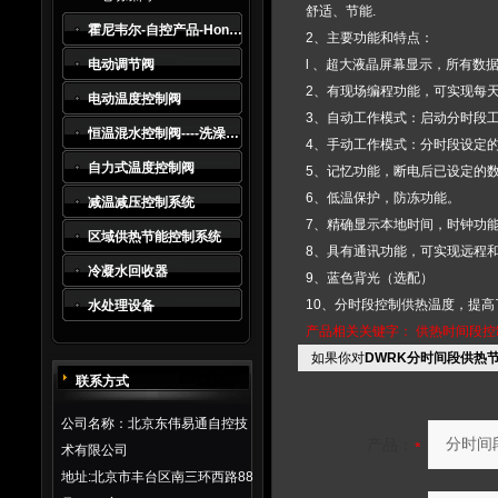
舒适、节能.
霍尼韦尔-自控产品-Honeywell
2、主要功能和特点：
电动调节阀
l 、超大液晶屏幕显示，所有数
2、有现场编程功能，可实现每
电动温度控制阀
3、自动工作模式：启动分时段
恒温混水控制阀----洗澡水及生活热水系统*
4、手动工作模式：分时段设定
自力式温度控制阀
5、记忆功能，断电后已设定的
6、低温保护，防冻功能。
减温减压控制系统
7、精确显示本地时间，时钟功
区域供热节能控制系统
8、具有通讯功能，可实现远程
冷凝水回收器
9、蓝色背光（选配）
10、分时段控制供热温度，提高
水处理设备
产品相关关键字：
供热时间段控
如果你对
DWRK分时间段供热
联系方式
公司名称：北京东伟易通自控技
产品：
术有限公司
地址:北京市丰台区南三环西路88